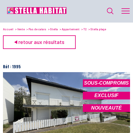
Accueil
Vente
Pas de calais
Stella
Appartement
T2
Stella plage
retour aux résultats
Réf : 1995
SOUS-COMPROMIS
EXCLUSIF
NOUVEAUTÉ