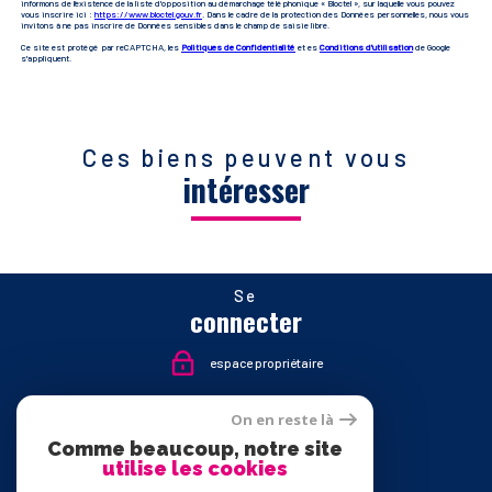
informons de l’existence de la liste d'opposition au démarchage téléphonique « Bloctel », sur laquelle vous pouvez
vous inscrire ici :
https://www.bloctel.gouv.fr
. Dans le cadre de la protection des Données personnelles, nous vous
invitons à ne pas inscrire de Données sensibles dans le champ de saisie libre.
Ce site est protégé par reCAPTCHA, les
Politiques de Confidentialité
et es
Conditions d'utilisation
de Google
s'appliquent.
Ces biens peuvent vous
intéresser
Se
connecter
espace propriétaire
Nous
On en reste là
suivre
Comme beaucoup, notre site
utilise les cookies