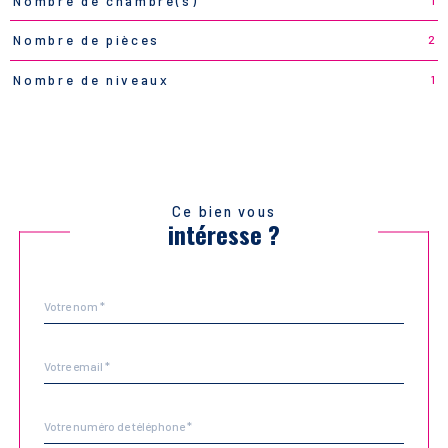
Nombre de chambre(s)
2
Nombre de pièces
1
Nombre de niveaux
Ce bien vous
intéresse ?
Nom
Fieldset
*
par
défaut
email
*
Téléphone
*