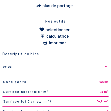
plus de partage
Nos outils
sélectionner
calculatrice
imprimer
Descriptif du bien
général
62780
Code postal
TRAD_PAMPERO_Caracteristique
Valeurs
35 m²
Surface habitable (m²)
34,91 m²
Surface loi Carrez (m²)
1