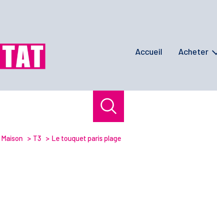
accueil
acheter
maisons / villas
appartement
terrains
programmes ne
Maison
T3
Le touquet paris plage
biens de presti