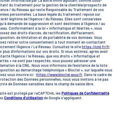
fichier informatisé par La Boite Immo agissant comme Sous-
itant du traitement pour la gestion de la clientèle/prospects de
gence / du Réseau qui reste Responsable du Traitement de vos
nées personnelles. La base légale du traitement repose sur
ntérêt légitime de l'Agence / du Réseau. Elles sont conservées
qu'à demande de suppression et sont destinées à l'Agence / au
eau. Conformément à la loi « informatique et libertés », vous
posez des droits d’accès, de rectification, d’effacement,
pposition, de limitation et de portabilité de vos données. Vous
vez retirer votre consentement à tout moment en contactant
ectement l’Agence / Le Réseau. Consultez le site
https://cnil.fr/fr
r plus d’informations sur vos droits. Si vous estimez, après avoir
tacté l'Agence / le Réseau, que vos droits « Informatique et
ertés » ne sont pas respectés, vous pouvez adresser une
lamation à la CNIL. Nous vous informons de l’existence de la liste
pposition au démarchage téléphonique « Bloctel », sur laquelle vous
vez vous inscrire ici :
https://www.bloctel.gouv.fr
. Dans le cadre de
protection des Données personnelles, nous vous invitons à ne pas
crire de Données sensibles dans le champ de saisie libre.
site est protégé par reCAPTCHA, les
Politiques de Confidentialité
 es
Conditions d'utilisation
de Google s'appliquent.