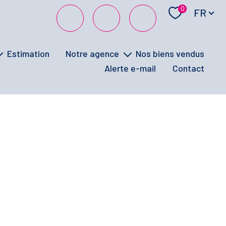
Langue
0
FR
estimation
notre agence
nos biens vendus
alerte e-mail
contact
notre équipe
la signature électronique
visites virtuelles
ufs
vos avis
ge