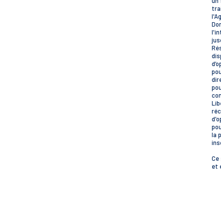
un 
tra
l'A
Don
l'i
jus
Rés
dis
d’o
pou
dir
pou
con
Lib
réc
d'o
pou
la 
ins
Ce 
et