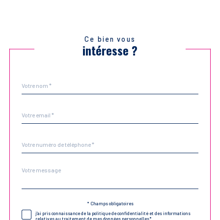
Ce bien vous
intéresse ?
Nom
Fieldset
*
par
défaut
email
*
Téléphone
*
Message
Fieldset
*
par
défaut
Validation
* Champs obligatoires
j'ai pris connaissance de la politique de confidentialité et des informations
relatives au traitement de mes données personnelles*