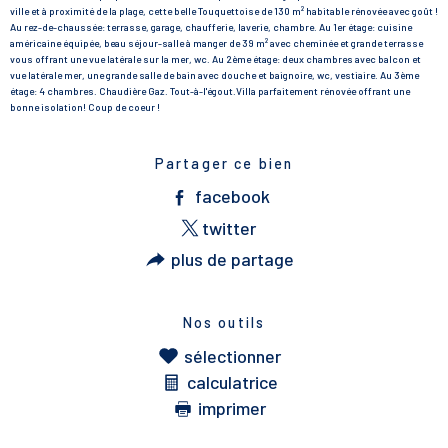
ville et à proximité de la plage, cette belle Touquettoise de 130 m² habitable rénovée avec goût !
Au rez-de-chaussée: terrasse, garage, chaufferie, laverie, chambre. Au 1er étage: cuisine
américaine équipée, beau séjour-salle à manger de 39 m² avec cheminée et grande terrasse
vous offrant une vue latérale sur la mer, wc. Au 2ème étage: deux chambres avec balcon et
vue latérale mer, une grande salle de bain avec douche et baignoire, wc, vestiaire. Au 3ème
étage: 4 chambres. Chaudière Gaz. Tout-à-l'égout.Villa parfaitement rénovée offrant une
bonne isolation! Coup de coeur !
Partager ce bien
facebook
twitter
plus de partage
Nos outils
sélectionner
calculatrice
imprimer