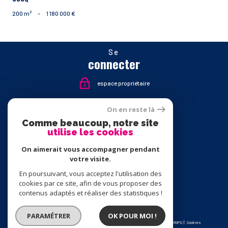
200 m²
-
1 180 000 €
Se
connecter
espace propriétaire
Nous
On en reste là
suivre
Comme beaucoup, notre site
utilise les cookies
On aimerait vous accompagner pendant
votre visite.
Nous
adhérons
En poursuivant, vous acceptez l'utilisation des
cookies par ce site, afin de vous proposer des
contenus adaptés et réaliser des statistiques !
PARAMÉTRER
OK POUR MOI !
© 2026 | Tous droits réservés | Traduction powered by Google |
Nos honoraires
Plan du site
Mentions légales
Admin
Partenaires
Politique RGPD
Cookies