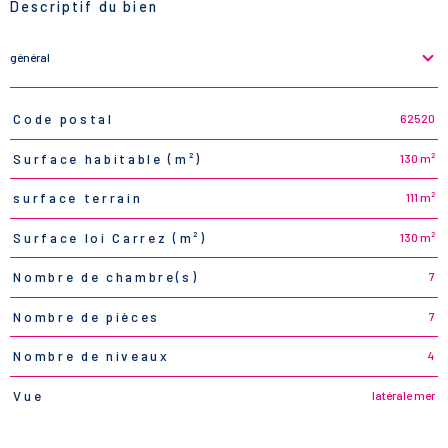
Descriptif du bien
général
62520
Code postal
TRAD_PAMPERO_Caracteristique
Valeurs
130 m²
Surface habitable (m²)
111 m²
surface terrain
130 m²
Surface loi Carrez (m²)
7
Nombre de chambre(s)
7
Nombre de pièces
4
Nombre de niveaux
latérale mer
Vue