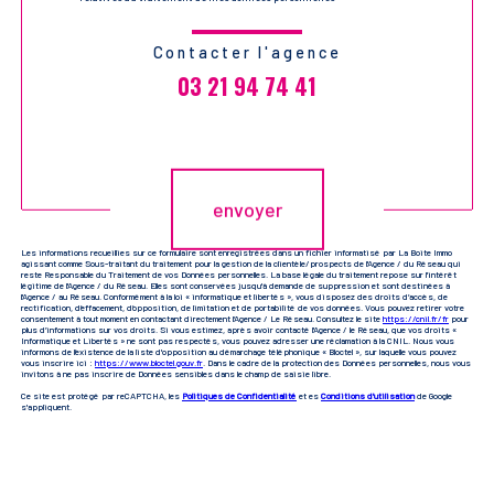
Contacter l'agence
03 21 94 74 41
Validation
envoyer
Les informations recueillies sur ce formulaire sont enregistrées dans un fichier informatisé par La Boite Immo
agissant comme Sous-traitant du traitement pour la gestion de la clientèle/prospects de l'Agence / du Réseau qui
reste Responsable du Traitement de vos Données personnelles. La base légale du traitement repose sur l'intérêt
légitime de l'Agence / du Réseau. Elles sont conservées jusqu'à demande de suppression et sont destinées à
l'Agence / au Réseau. Conformément à la loi « informatique et libertés », vous disposez des droits d’accès, de
rectification, d’effacement, d’opposition, de limitation et de portabilité de vos données. Vous pouvez retirer votre
consentement à tout moment en contactant directement l’Agence / Le Réseau. Consultez le site
https://cnil.fr/fr
pour
plus d’informations sur vos droits. Si vous estimez, après avoir contacté l'Agence / le Réseau, que vos droits «
Informatique et Libertés » ne sont pas respectés, vous pouvez adresser une réclamation à la CNIL. Nous vous
informons de l’existence de la liste d'opposition au démarchage téléphonique « Bloctel », sur laquelle vous pouvez
vous inscrire ici :
https://www.bloctel.gouv.fr
. Dans le cadre de la protection des Données personnelles, nous vous
invitons à ne pas inscrire de Données sensibles dans le champ de saisie libre.
Ce site est protégé par reCAPTCHA, les
Politiques de Confidentialité
et es
Conditions d'utilisation
de Google
s'appliquent.