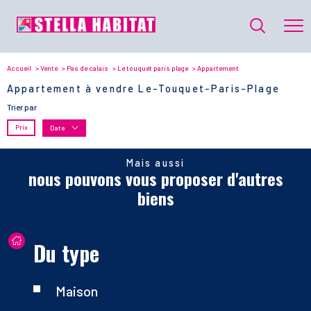
Accueil
Vente
Pas de calais
Le touquet paris plage
Appartement
Appartement à vendre Le-Touquet-Paris-Plage
Trier par
Prix
Date
Mais aussi
nous pouvons vous proposer d'autres
biens
Du type
Maison