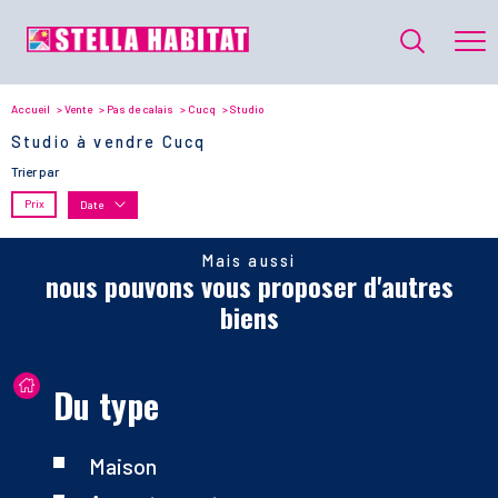
Accueil
Vente
Pas de calais
Cucq
Studio
Studio à vendre Cucq
Trier par
Prix
Date
Mais aussi
nous pouvons vous proposer d'autres
biens
Du type
Maison