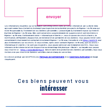
Validation
envoyer
Les informations recueillies sur ce formulaire sont enregistrées dans un fichier informatisé par La Boite Immo
agissant comme Sous-traitant du traitement pour la gestion de la clientèle/prospects de l'Agence / du Réseau qui
reste Responsable du Traitement de vos Données personnelles. La base légale du traitement repose sur l'intérêt
légitime de l'Agence / du Réseau. Elles sont conservées jusqu'à demande de suppression et sont destinées à
l'Agence / au Réseau. Conformément à la loi « informatique et libertés », vous disposez des droits d’accès, de
rectification, d’effacement, d’opposition, de limitation et de portabilité de vos données. Vous pouvez retirer votre
consentement à tout moment en contactant directement l’Agence / Le Réseau. Consultez le site
https://cnil.fr/fr
pour
plus d’informations sur vos droits. Si vous estimez, après avoir contacté l'Agence / le Réseau, que vos droits «
Informatique et Libertés » ne sont pas respectés, vous pouvez adresser une réclamation à la CNIL. Nous vous
informons de l’existence de la liste d'opposition au démarchage téléphonique « Bloctel », sur laquelle vous pouvez
vous inscrire ici :
https://www.bloctel.gouv.fr
. Dans le cadre de la protection des Données personnelles, nous vous
invitons à ne pas inscrire de Données sensibles dans le champ de saisie libre.
Ce site est protégé par reCAPTCHA, les
Politiques de Confidentialité
et es
Conditions d'utilisation
de Google
s'appliquent.
Ces biens peuvent vous
intéresser