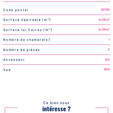
62780
Code postal
TRAD_PAMPERO_Caracteristique
Valeurs
41,39 m²
Surface habitable (m²)
41,39 m²
Surface loi Carrez (m²)
1
Nombre de chambre(s)
2
Nombre de pièces
OUI
Ascenseur
MER
Vue
Ce bien vous
intéresse ?