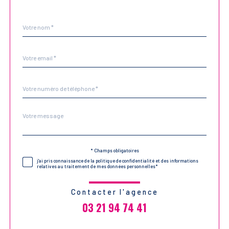
Nom
Fieldset
*
par
défaut
email
*
Téléphone
*
Message
Fieldset
*
par
défaut
Validation
* Champs obligatoires
j'ai pris connaissance de la politique de confidentialité et des informations
relatives au traitement de mes données personnelles*
Contacter l'agence
03 21 94 74 41