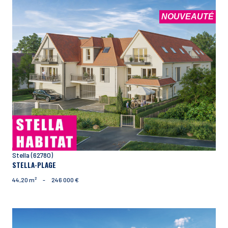
NOUVEAUTÉ
voir le bien
Stella (62780)
STELLA-PLAGE
44,20 m²
-
246 000 €