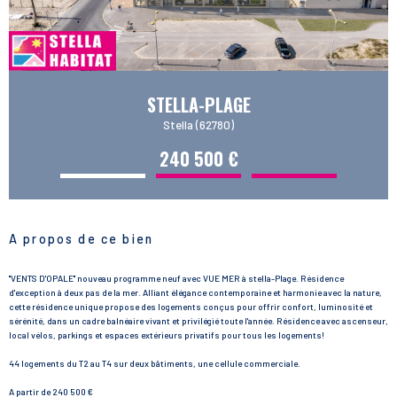
STELLA-PLAGE
Stella (62780)
240 500 €
A propos de ce bien
"VENTS D'OPALE" nouveau programme neuf avec VUE MER à stella-Plage. Résidence
d'exception à deux pas de la mer. Alliant élégance contemporaine et harmonie avec la nature,
cette résidence unique propose des logements conçus pour offrir confort, luminosité et
sérénité, dans un cadre balnéaire vivant et privilégié toute l'année. Résidence avec ascenseur,
local vélos, parkings et espaces extérieurs privatifs pour tous les logements!
44 logements du T2 au T4 sur deux bâtiments, une cellule commerciale.
A partir de 240 500 €