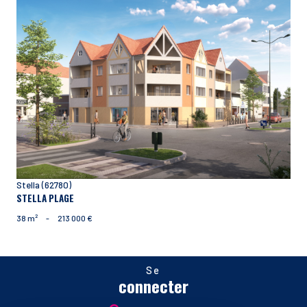
voir le bien
Stella (62780)
STELLA PLAGE
38 m²
-
213 000 €
Se
connecter