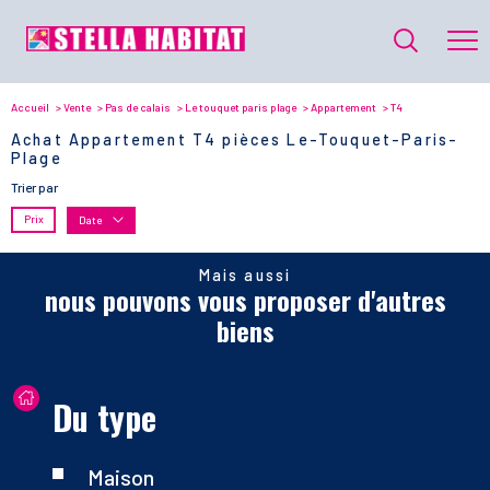
Accueil
Vente
Pas de calais
Le touquet paris plage
Appartement
T4
Achat Appartement T4 pièces Le-Touquet-Paris-
Plage
Trier par
Prix
Date
Mais aussi
nous pouvons vous proposer d'autres
biens
Du type
Maison