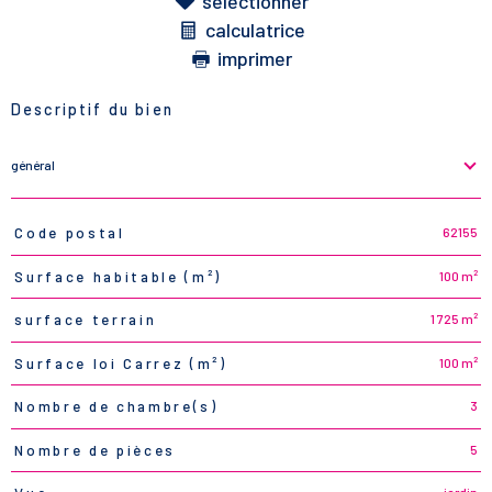
sélectionner
calculatrice
imprimer
Descriptif du bien
général
62155
Code postal
TRAD_PAMPERO_Caracteristique
Valeurs
100 m²
Surface habitable (m²)
1 725 m²
surface terrain
100 m²
Surface loi Carrez (m²)
3
Nombre de chambre(s)
5
Nombre de pièces