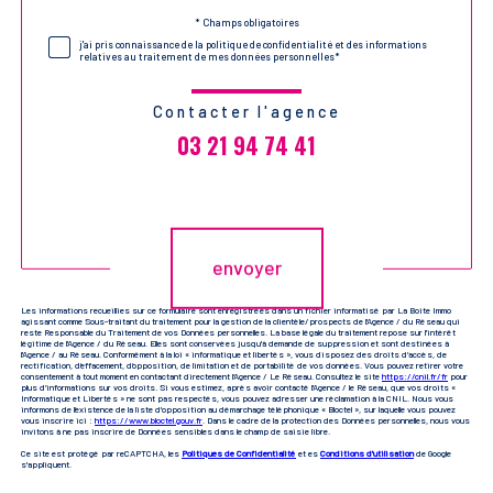
Validation
* Champs obligatoires
j'ai pris connaissance de la politique de confidentialité et des informations
relatives au traitement de mes données personnelles*
Contacter l'agence
03 21 94 74 41
Validation
envoyer
Les informations recueillies sur ce formulaire sont enregistrées dans un fichier informatisé par La Boite Immo
agissant comme Sous-traitant du traitement pour la gestion de la clientèle/prospects de l'Agence / du Réseau qui
reste Responsable du Traitement de vos Données personnelles. La base légale du traitement repose sur l'intérêt
légitime de l'Agence / du Réseau. Elles sont conservées jusqu'à demande de suppression et sont destinées à
l'Agence / au Réseau. Conformément à la loi « informatique et libertés », vous disposez des droits d’accès, de
rectification, d’effacement, d’opposition, de limitation et de portabilité de vos données. Vous pouvez retirer votre
consentement à tout moment en contactant directement l’Agence / Le Réseau. Consultez le site
https://cnil.fr/fr
pour
plus d’informations sur vos droits. Si vous estimez, après avoir contacté l'Agence / le Réseau, que vos droits «
Informatique et Libertés » ne sont pas respectés, vous pouvez adresser une réclamation à la CNIL. Nous vous
informons de l’existence de la liste d'opposition au démarchage téléphonique « Bloctel », sur laquelle vous pouvez
vous inscrire ici :
https://www.bloctel.gouv.fr
. Dans le cadre de la protection des Données personnelles, nous vous
invitons à ne pas inscrire de Données sensibles dans le champ de saisie libre.
Ce site est protégé par reCAPTCHA, les
Politiques de Confidentialité
et es
Conditions d'utilisation
de Google
s'appliquent.