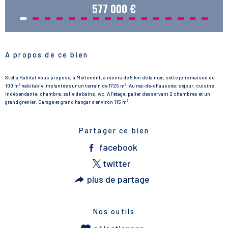
577 000 €
A propos de ce bien
Stella Habitat vous propose, à Merlimont, à moins de 5 km de la mer, cette jolie maison de
100 m² habitable implantée sur un terrain de 1725 m². Au rez-de-chaussée: séjour, cuisine
indépendante, chambre, salle de bains, wc. A l'étage: palier desservant 2 chambres et un
grand grenier. Garage et grand hangar d'environ 115 m².
Partager ce bien
facebook
twitter
plus de partage
Nos outils