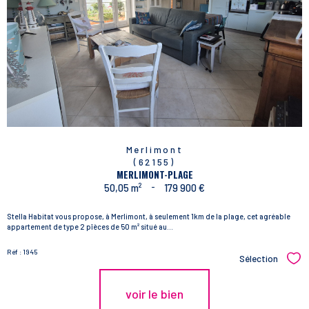
Merlimont
(62155)
MERLIMONT-PLAGE
50,05 m²
-
179 900 €
Stella Habitat vous propose, à Merlimont, à seulement 1km de la plage, cet agréable
appartement de type 2 pîèces de 50 m² situé au...
Réf : 1945
Sélection
Sél
voir le bien