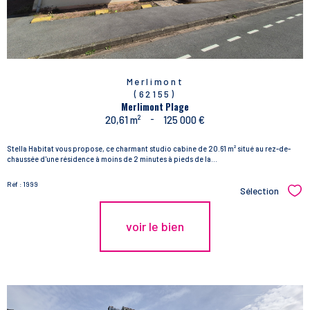
Merlimont
(62155)
Merlimont Plage
20,61 m²
-
125 000 €
Stella Habitat vous propose, ce charmant studio cabine de 20.61 m² situé au rez-de-
chaussée d'une résidence à moins de 2 minutes à pieds de la...
Réf : 1999
Sélection
Sél
voir le bien