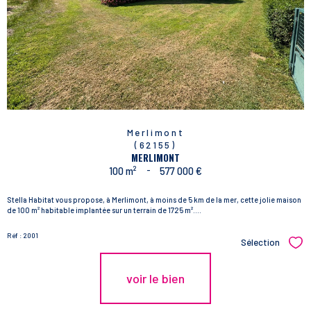
Merlimont
(62155)
MERLIMONT
100 m²
-
577 000 €
Stella Habitat vous propose, à Merlimont, à moins de 5 km de la mer, cette jolie maison
de 100 m² habitable implantée sur un terrain de 1725 m²....
Réf : 2001
Sélection
Sél
voir le bien