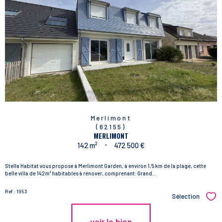
Merlimont
(62155)
MERLIMONT
142 m²
-
472 500 €
Stella Habitat vous propose à Merlimont Garden, à environ 1,5 km de la plage, cette
belle villa de 142m² habitables à rénover, comprenant: Grand...
Réf : 1953
Sélection
Sél
voir le bien