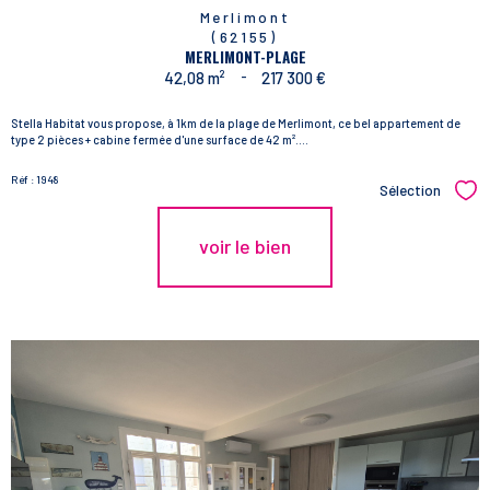
Merlimont
(62155)
MERLIMONT-PLAGE
42,08 m²
-
217 300 €
Stella Habitat vous propose, à 1km de la plage de Merlimont, ce bel appartement de
type 2 pièces + cabine fermée d'une surface de 42 m²....
Réf : 1948
Sélection
Sél
voir le bien