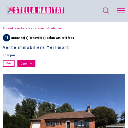
Accueil
Vente
Pas de calais
Merlimont
11
annonce(s) trouvée(s) selon vos critères
Vente immobilière Merlimont
Trier par
Prix
Date