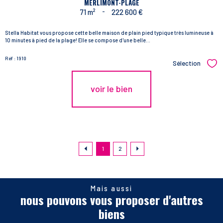
MERLIMONT-PLAGE
71 m²
-
222 600 €
Stella Habitat vous propose cette belle maison de plain pied typique très lumineuse à
10 minutes à pied de la plage! Elle se compose d'une belle...
Réf : 1910
Sélection
Sél
voir le bien
1
2
Mais aussi
nous pouvons vous proposer d'autres
biens