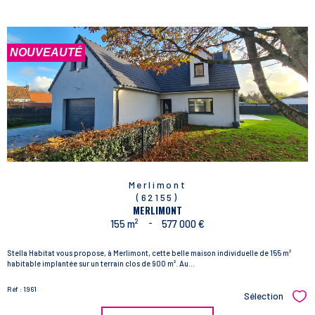
NOUVEAUTÉ
Merlimont
(62155)
MERLIMONT
155 m²
-
577 000 €
Stella Habitat vous propose, à Merlimont, cette belle maison individuelle de 155 m²
habitable implantée sur un terrain clos de 900 m². Au...
Réf : 1961
Sélection
Sél