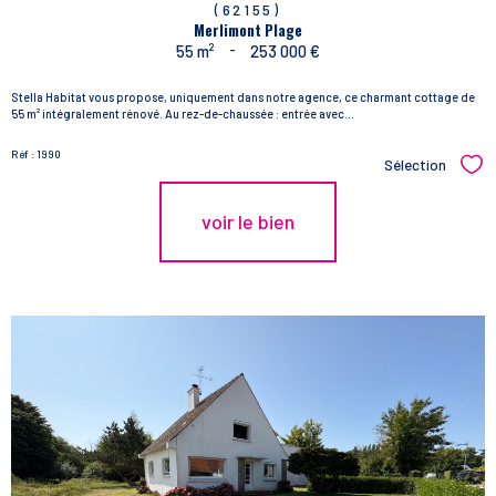
(62155)
Merlimont Plage
55 m²
-
253 000 €
Stella Habitat vous propose, uniquement dans notre agence, ce charmant cottage de
55 m² intégralement rénové. Au rez-de-chaussée : entrée avec...
Réf : 1990
Sélection
Sél
voir le bien