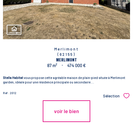
Merlimont
(62155)
MERLIMONT
87 m²
-
474 000 €
Stella Habitat
vous propose cette agréable maison de plain-pied située à Merlimont
garden, idéale pour une résidence principale ou secondaire....
Réf : 2012
Sélection
Sél
voir le bien