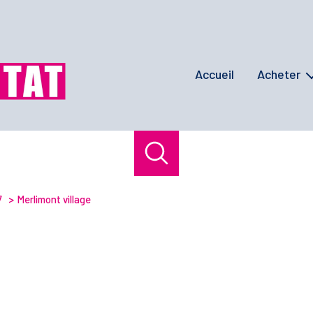
accueil
acheter
maisons / villas
appartement
terrains
programmes ne
7
Merlimont village
biens de presti