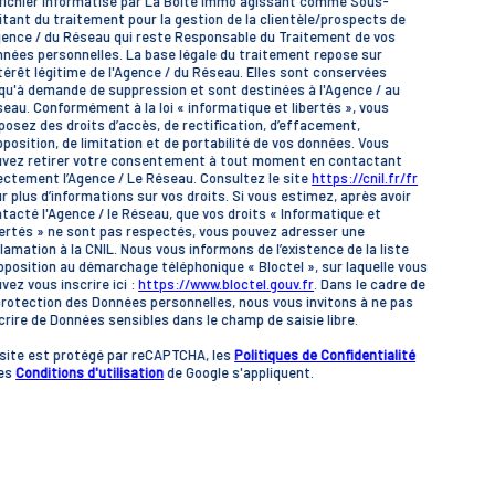
fichier informatisé par La Boite Immo agissant comme Sous-
itant du traitement pour la gestion de la clientèle/prospects de
gence / du Réseau qui reste Responsable du Traitement de vos
nées personnelles. La base légale du traitement repose sur
ntérêt légitime de l'Agence / du Réseau. Elles sont conservées
qu'à demande de suppression et sont destinées à l'Agence / au
eau. Conformément à la loi « informatique et libertés », vous
posez des droits d’accès, de rectification, d’effacement,
pposition, de limitation et de portabilité de vos données. Vous
vez retirer votre consentement à tout moment en contactant
ectement l’Agence / Le Réseau. Consultez le site
https://cnil.fr/fr
r plus d’informations sur vos droits. Si vous estimez, après avoir
tacté l'Agence / le Réseau, que vos droits « Informatique et
ertés » ne sont pas respectés, vous pouvez adresser une
lamation à la CNIL. Nous vous informons de l’existence de la liste
pposition au démarchage téléphonique « Bloctel », sur laquelle vous
vez vous inscrire ici :
https://www.bloctel.gouv.fr
. Dans le cadre de
protection des Données personnelles, nous vous invitons à ne pas
crire de Données sensibles dans le champ de saisie libre.
site est protégé par reCAPTCHA, les
Politiques de Confidentialité
 es
Conditions d'utilisation
de Google s'appliquent.