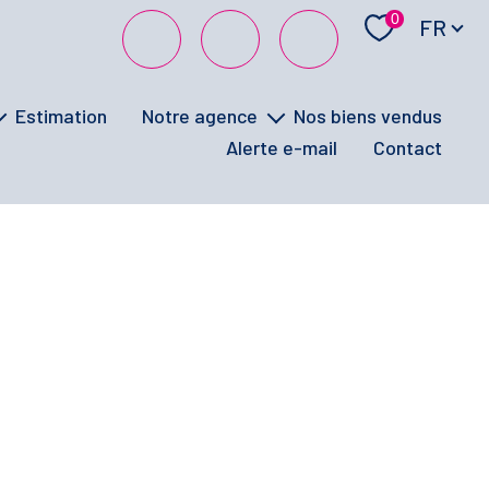
Langue
0
FR
estimation
notre agence
nos biens vendus
alerte e-mail
contact
notre équipe
la signature électronique
visites virtuelles
ufs
vos avis
ge