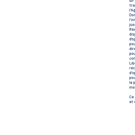
un 
tra
l'A
Don
l'i
jus
Rés
dis
d’o
pou
dir
pou
con
Lib
réc
d'o
pou
la 
ins
Ce 
et