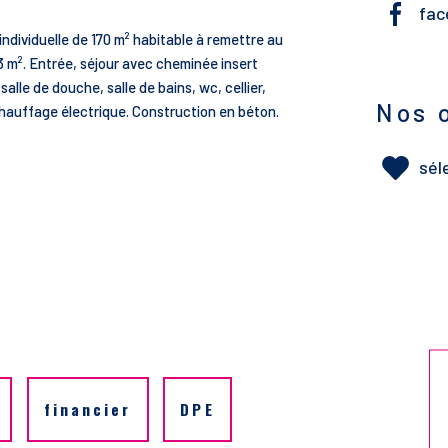
fac
individuelle de 170 m² habitable à remettre au
3 m². Entrée, séjour avec cheminée insert
lle de douche, salle de bains, wc, cellier,
Nos 
 Chauffage électrique. Construction en béton.
sél
financier
DPE