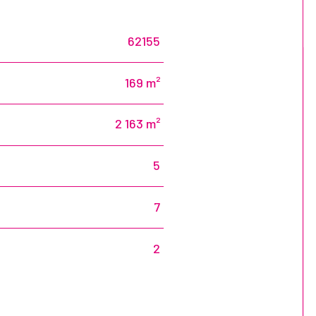
62155
169 m²
2 163 m²
5
7
2