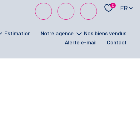
Langue
0
FR
estimation
notre agence
nos biens vendus
alerte e-mail
contact
notre équipe
la signature électronique
visites virtuelles
ufs
vos avis
ge