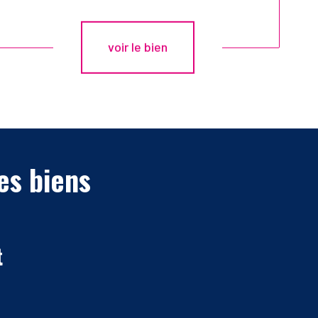
voir le bien
es biens
t