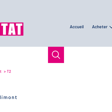
accueil
acheter
maisons / villas
appartement
terrains
programmes ne
t
T2
biens de presti
limont